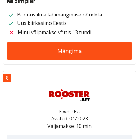
Boonus ilma läbimängimise nõudeta
Uus kiirkasiino Eestis
Minu väljamakse võttis 13 tundi
Mängima
8
Rooster Bet
Avatud: 01/2023
Väljamakse: 10 min