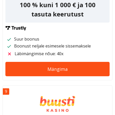
100 % kuni 1 000 € ja 100
tasuta keerutust
Suur boonus
Boonust neljale esimesele sissemaksele
Läbimängimise nõue: 40x
Mängima
9