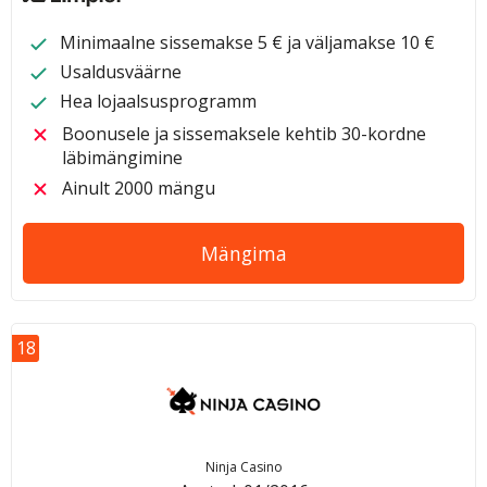
Minimaalne sissemakse 5 € ja väljamakse 10 €
Usaldusväärne
Hea lojaalsusprogramm
Boonusele ja sissemaksele kehtib 30-kordne
läbimängimine
Ainult 2000 mängu
Mängima
18
Ninja Casino