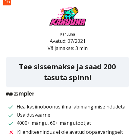
16
Kanuuna
Avatud: 07/2021
Väljamakse: 3 min
Tee sissemakse ja saad 200
tasuta spinni
Hea kasiinoboonus ilma läbimängimise nõudeta
Usaldusväärne
4000+ mängu, 60+ mängutootjat
Klienditeenindus ei ole avatud ööpäevaringselt