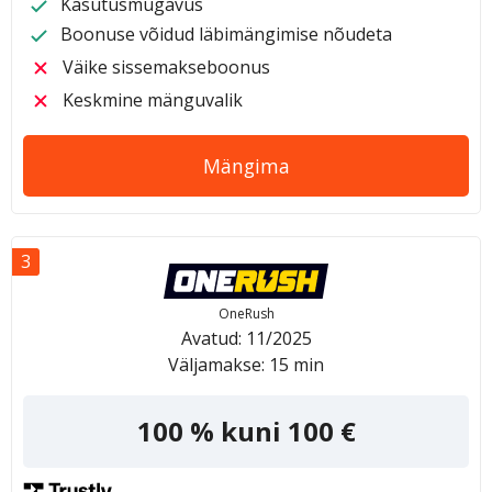
Kasutusmugavus
Boonuse võidud läbimängimise nõudeta
Väike sissemakseboonus
Keskmine mänguvalik
Mängima
3
OneRush
Avatud: 11/2025
Väljamakse: 15 min
100 % kuni 100 €