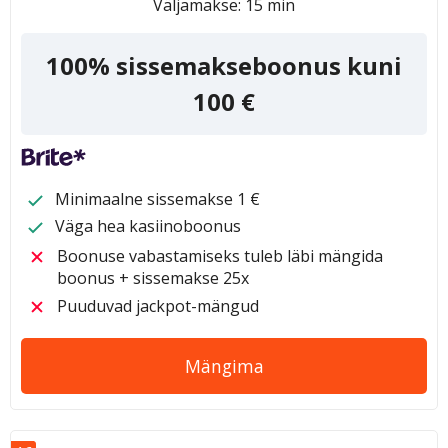
Väljamakse: 15 min
100% sissemakseboonus kuni
100 €
Minimaalne sissemakse 1 €
Väga hea kasiinoboonus
Boonuse vabastamiseks tuleb läbi mängida
boonus + sissemakse 25x
Puuduvad jackpot-mängud
Mängima