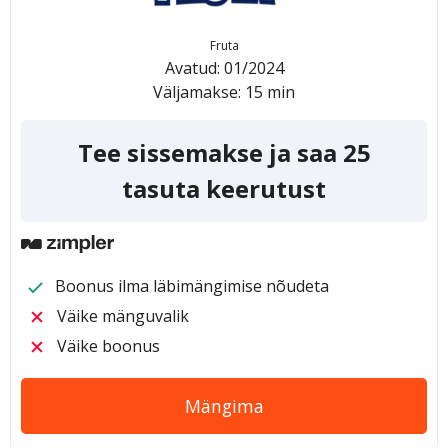
Fruta
Avatud: 01/2024
Väljamakse: 15 min
Tee sissemakse ja saa 25
tasuta keerutust
Boonus ilma läbimängimise nõudeta
Väike mänguvalik
Väike boonus
Mängima