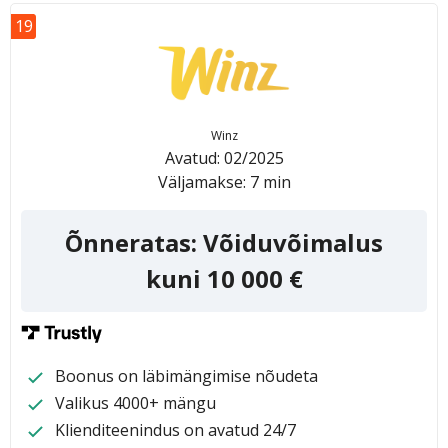
19
Winz
Avatud: 02/2025
Väljamakse: 7 min
Õnneratas: Võiduvõimalus
kuni 10 000 €
Boonus on läbimängimise nõudeta
Valikus 4000+ mängu
Klienditeenindus on avatud 24/7