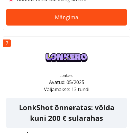
Mängima
7
Lonkero
Avatud: 05/2025
Väljamakse: 13 tundi
LonkShot õnneratas: võida
kuni 200 € sularahas