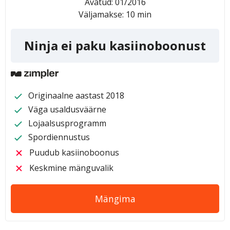
Avatud: 01/2016
Väljamakse: 10 min
Ninja ei paku kasiinoboonust
Originaalne aastast 2018
Väga usaldusväärne
Lojaalsusprogramm
Spordiennustus
Puudub kasiinoboonus
Keskmine mänguvalik
Mängima