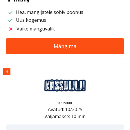
Hea, mängijatele sobiv boonus
Uus kogemus
Väike mänguvalik
Mängima
4
Kassuuu
Avatud: 10/2025
Väljamakse: 10 min